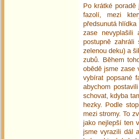
Po krátké poradě 
fazolí, mezi kt
předsunutá hlídka 
zase nevyplašili
postupně zahráli
zelenou deku) a ši
zubů. Během toho
obědě jsme zase v
vybírat popsané f
abychom postavil
schovat, kdyba ta
hezky. Podle stop
mezi stromy. To z
jako nejlepší ten 
jsme vyrazili dál