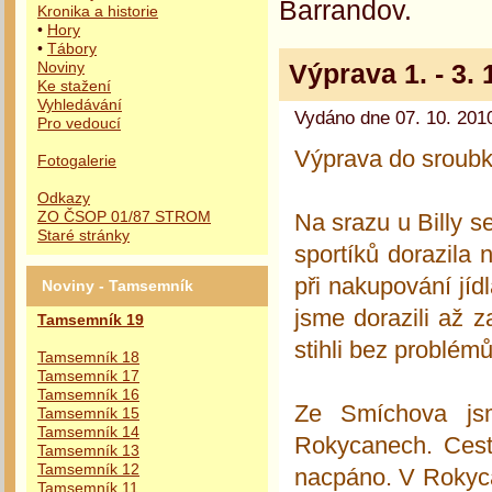
Barrandov.
Kronika a historie
•
Hory
•
Tábory
Výprava 1. - 3. 
Noviny
Ke stažení
Vyhledávání
Vydáno dne 07. 10. 2010
Pro vedoucí
Výprava do sroubk
Fotogalerie
Odkazy
Na srazu u Billy s
ZO ČSOP 01/87 STROM
Staré stránky
sportíků dorazila 
při nakupování jídl
Noviny - Tamsemník
jsme dorazili až 
Tamsemník 19
stihli bez problémů
Tamsemník 18
Tamsemník 17
Tamsemník 16
Ze Smíchova jsm
Tamsemník 15
Tamsemník 14
Rokycanech. Cest
Tamsemník 13
Tamsemník 12
nacpáno. V Rokyca
Tamsemník 11