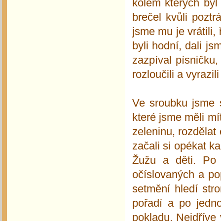
kolem kterých byl
brečel kvůli pozt
jsme mu je vrátili,
byli hodní, dali 
zazpíval písničku,
rozloučili a vyrazi
Ve sroubku jsme si
které jsme měli mí
zeleninu, rozdělat
začali si opékat k
Žužu a děti. Po 
očíslovaných a pop
setmění hledí str
pořadí a po jedn
pokladu. Nejdříve 