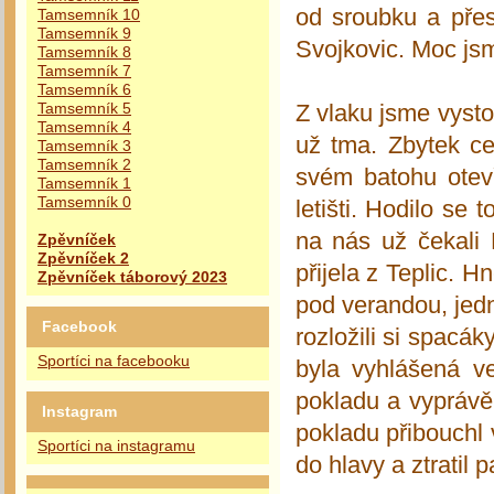
od sroubku a pře
Tamsemník 10
Tamsemník 9
Svojkovic. Moc jsme
Tamsemník 8
Tamsemník 7
Tamsemník 6
Z vlaku jsme vysto
Tamsemník 5
Tamsemník 4
už tma. Zbytek ces
Tamsemník 3
Tamsemník 2
svém batohu otevř
Tamsemník 1
Tamsemník 0
letišti. Hodilo se
na nás už čekali 
Zpěvníček
Zpěvníček 2
přijela z Teplic. 
Zpěvníček táborový 2023
pod verandou, jedn
Facebook
rozložili si spacá
Sportíci na facebooku
byla vyhlášená v
pokladu a vyprávěl
Instagram
pokladu přibouchl 
Sportíci na instagramu
do hlavy a ztratil 