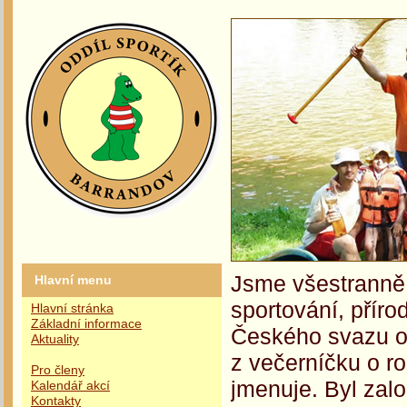
Jsme všestranně 
Hlavní menu
sportování, příro
Hlavní stránka
Základní informace
Českého svazu oc
Aktuality
z večerníčku o r
Pro členy
jmenuje. Byl zalo
Kalendář akcí
Kontakty