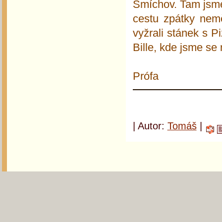
Smíchov. Tam jsme
cestu zpátky nemě
vyžrali stánek s 
Bille, kde jsme se 
Prófa
| Autor:
Tomáš
|