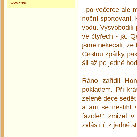
Cookies
I po večerce ale m
noční sportování.
vodu. Vysvobodili
ve čtyřech - já, Q
jsme nekecali, že 
Cestou zpátky pak
šli až po jedné hod
Ráno zařídil Hon
pokladem. Při krá
zelené dece sedět 
a ani se nestihl 
fazole!" zmizel 
zvlástní, z jedné 