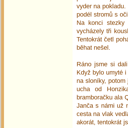
vyder na pokladu. 
podél stromů s oči
Na konci stezky
vycházely tři kous
Tentokrát četl po
běhat nešel.
Ráno jsme si dali
Když bylo umyté i 
na sloníky, potom 
ucha od Honzik
bramboračku ala Qě
Janča s námi už n
cesta na vlak vedl
akorát, tentokrát j