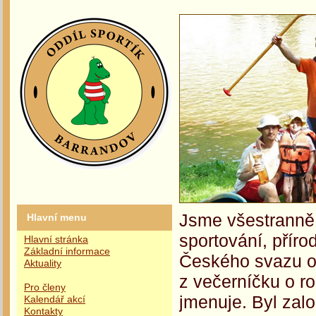
Jsme všestranně 
Hlavní menu
sportování, příro
Hlavní stránka
Základní informace
Českého svazu oc
Aktuality
z večerníčku o r
Pro členy
jmenuje. Byl zalo
Kalendář akcí
Kontakty