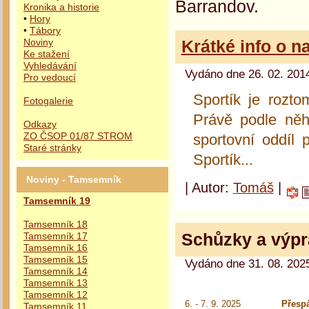
Barrandov.
Kronika a historie
•
Hory
•
Tábory
Krátké info o n
Noviny
Ke stažení
Vyhledávání
Vydáno dne 26. 02. 2014
Pro vedoucí
Sportík je rozto
Fotogalerie
Právě podle něh
Odkazy
sportovní oddíl
ZO ČSOP 01/87 STROM
Staré stránky
Sportík...
Noviny - Tamsemník
| Autor:
Tomáš
|
Tamsemník 19
Tamsemník 18
Schůzky a výpr
Tamsemník 17
Tamsemník 16
Tamsemník 15
Vydáno dne 31. 08. 2025
Tamsemník 14
Tamsemník 13
Tamsemník 12
6. - 7. 9. 2025
Přespá
Tamsemník 11