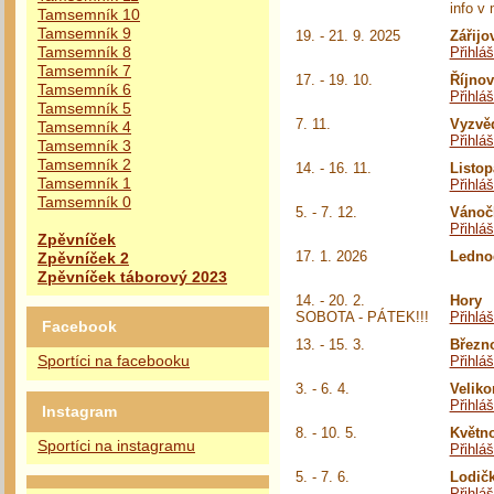
info v 
Tamsemník 10
Tamsemník 9
19. - 21. 9. 2025
Zářijo
Tamsemník 8
Přihlá
Tamsemník 7
17. - 19. 10.
Říjno
Tamsemník 6
Přihlá
Tamsemník 5
7. 11.
Vyzvě
Tamsemník 4
Přihlá
Tamsemník 3
Tamsemník 2
14. - 16. 11.
Listo
Tamsemník 1
Přihlá
Tamsemník 0
5. - 7. 12.
Vánoč
Přihlá
Zpěvníček
17. 1. 2026
Ledno
Zpěvníček 2
Zpěvníček táborový 2023
14. - 20. 2.
Hory
SOBOTA - PÁTEK!!!
Přihlá
Facebook
13. - 15. 3.
Březn
Přihlá
Sportíci na facebooku
3. - 6. 4.
Velik
Přihlá
Instagram
8. - 10. 5.
Květn
Sportíci na instagramu
Přihlá
5. - 7. 6.
Lodič
Přihlá