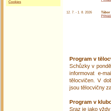
Cookies
12. 7. - 1. 8. 2026
Tábor
Přihlá
Program v těloc
Schůzky v pondě
informovat e-m
tělocvičen. V do
jsou tělocvičny z
Program v klubo
Sraz je jako vždy