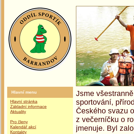
Jsme všestranně 
Hlavní menu
sportování, příro
Hlavní stránka
Základní informace
Českého svazu oc
Aktuality
z večerníčku o r
Pro členy
jmenuje. Byl zalo
Kalendář akcí
Kontakty