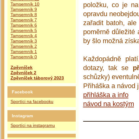
položku, co je n
Tamsemník 10
Tamsemník 9
opravdu neobejdou 
Tamsemník 8
Tamsemník 7
zařadit batoh, ale
Tamsemník 6
poměrně důležité 
Tamsemník 5
Tamsemník 4
by šlo možná získa
Tamsemník 3
Tamsemník 2
Tamsemník 1
Tamsemník 0
Každopádně platí
dotazy, tak se
p
Zpěvníček
Zpěvníček 2
schůzky) eventulně
Zpěvníček táborový 2023
Přiháška a návod j
Facebook
přihláška a info
Sportíci na facebooku
návod na kostým
Instagram
Sportíci na instagramu