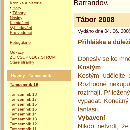
Barrandov.
Kronika a historie
•
Hory
•
Tábory
Tábor 2008
Noviny
Ke stažení
Vyhledávání
Vydáno dne 04. 06. 2008
Pro vedoucí
Přihláška a důlež
Fotogalerie
Odkazy
Donesly se ke mně
ZO ČSOP 01/87 STROM
Staré stránky
Kostým
Kostým udělejte
Noviny - Tamsemník
Rozhodně nekupujt
Tamsemník 19
roztrhají. Přilože
Tamsemník 18
vypadat. Konečný
Tamsemník 17
Tamsemník 16
fantasii.
Tamsemník 15
Tamsemník 14
Vybavení
Tamsemník 13
Tamsemník 12
Nikdo netvrdí, ž
Tamsemník 11