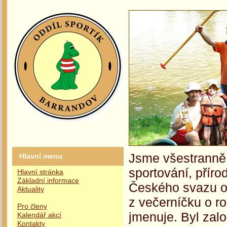
Jsme všestranně 
Hlavní menu
sportování, příro
Hlavní stránka
Základní informace
Českého svazu oc
Aktuality
z večerníčku o r
Pro členy
jmenuje. Byl zalo
Kalendář akcí
Kontakty