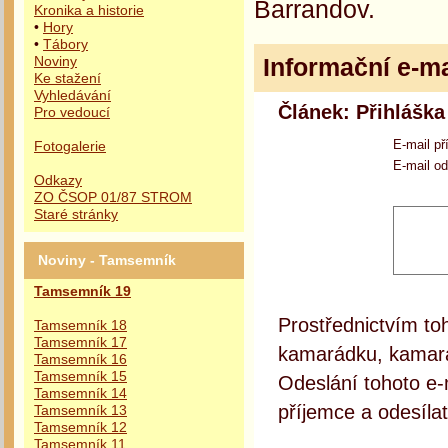
Barrandov.
Kronika a historie
•
Hory
•
Tábory
Informační e-ma
Noviny
Ke stažení
Vyhledávání
Článek: Přihláška
Pro vedoucí
E-mail př
Fotogalerie
E-mail od
Odkazy
ZO ČSOP 01/87 STROM
Staré stránky
Noviny - Tamsemník
Tamsemník 19
Prostřednictvím to
Tamsemník 18
Tamsemník 17
kamarádku, kamará
Tamsemník 16
Tamsemník 15
Odeslání tohoto e-
Tamsemník 14
příjemce a odesílat
Tamsemník 13
Tamsemník 12
Tamsemník 11