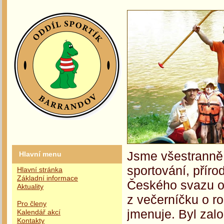
Jsme všestranně 
Hlavní menu
sportování, příro
Hlavní stránka
Základní informace
Českého svazu oc
Aktuality
z večerníčku o r
Pro členy
jmenuje. Byl zalo
Kalendář akcí
Kontakty