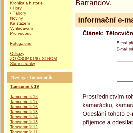
Barrandov.
Kronika a historie
•
Hory
•
Tábory
Informační e-ma
Noviny
Ke stažení
Vyhledávání
Článek: Tělocvičn
Pro vedoucí
E-mail př
Fotogalerie
E-mail od
Odkazy
ZO ČSOP 01/87 STROM
Staré stránky
Noviny - Tamsemník
Tamsemník 19
Prostřednictvím to
Tamsemník 18
Tamsemník 17
kamarádku, kamará
Tamsemník 16
Tamsemník 15
Odeslání tohoto e-
Tamsemník 14
příjemce a odesílat
Tamsemník 13
Tamsemník 12
Tamsemník 11