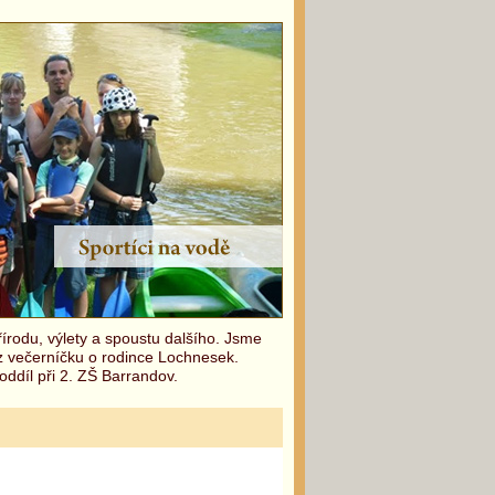
írodu, výlety a spoustu dalšího. Jsme
 z večerníčku o rodince Lochnesek.
oddíl při 2. ZŠ Barrandov.