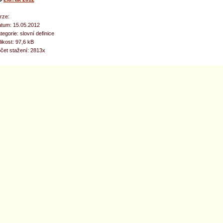
rze:
tum: 15.05.2012
tegorie: slovní definice
likost: 97,6 kB
čet stažení: 2813x