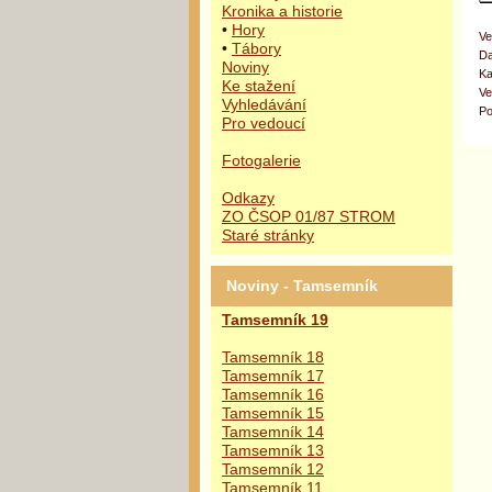
Kronika a historie
•
Hory
Ve
•
Tábory
Da
Noviny
Ka
Ke stažení
Ve
Vyhledávání
Po
Pro vedoucí
Fotogalerie
Odkazy
ZO ČSOP 01/87 STROM
Staré stránky
Noviny - Tamsemník
Tamsemník 19
Tamsemník 18
Tamsemník 17
Tamsemník 16
Tamsemník 15
Tamsemník 14
Tamsemník 13
Tamsemník 12
Tamsemník 11