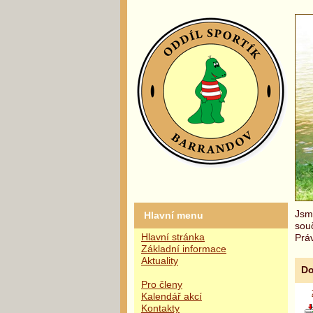
Jsme
Hlavní menu
sou
Hlavní stránka
Práv
Základní informace
Aktuality
Do
Pro členy
Kalendář akcí
Kontakty