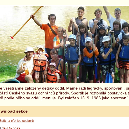
 všestranně založený dětský oddíl. Máme rádi legrácky, sportování, př
částí Českého svazu ochránců přírody. Sportík je roztomilá postavička
ě podle něho se oddíl jmenuje. Byl založen 15. 9. 1986 jako sportovní 
wnload sekce
Zpět na přehled souborů
Zla?ák 2012