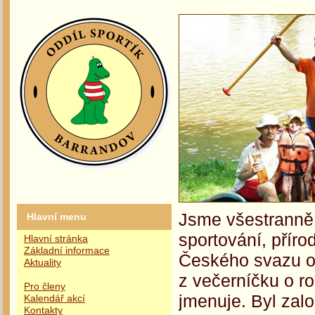
Jsme všestranně 
Hlavní menu
sportování, příro
Hlavní stránka
Základní informace
Českého svazu oc
Aktuality
z večerníčku o r
Pro členy
jmenuje. Byl zalo
Kalendář akcí
Kontakty