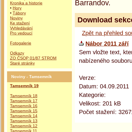
Barrandov.
Kronika a historie
•
Hory
•
Tábory
Download sekc
Noviny
Ke stažení
Vyhledávání
Zpět na přehled s
Pro vedoucí
Nábor 2011 září
Fotogalerie
Sem vložte text, kte
Odkazy
ZO ČSOP 01/87 STROM
nabízeného souboru
Staré stránky
Verze:
Noviny - Tamsemník
Datum: 04.09.2011
Tamsemník 19
Kategorie:
Tamsemník 18
Tamsemník 17
Velikost: 201 kB
Tamsemník 16
Počet stažení: 3267
Tamsemník 15
Tamsemník 14
Tamsemník 13
Tamsemník 12
Tamsemník 11