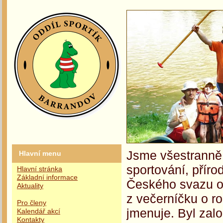
Jsme všestranně 
Hlavní menu
sportování, příro
Hlavní stránka
Základní informace
Českého svazu oc
Aktuality
z večerníčku o r
Pro členy
jmenuje. Byl zalo
Kalendář akcí
Kontakty