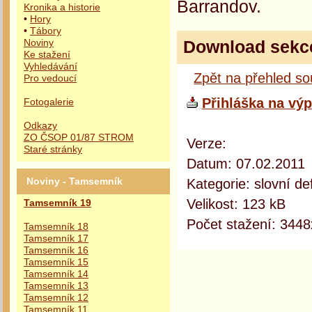
Barrandov.
Kronika a historie
•
Hory
•
Tábory
Download sekc
Noviny
Ke stažení
Vyhledávání
Zpět na přehled s
Pro vedoucí
Přihláška na vý
Fotogalerie
Odkazy
ZO ČSOP 01/87 STROM
Verze:
Staré stránky
Datum: 07.02.2011
Kategorie: slovní def
Noviny - Tamsemník
Velikost: 123 kB
Tamsemník 19
Počet stažení: 3448
Tamsemník 18
Tamsemník 17
Tamsemník 16
Tamsemník 15
Tamsemník 14
Tamsemník 13
Tamsemník 12
Tamsemník 11