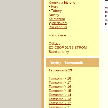
Kronika a historie
•
Hory
Ve
•
Tábory
Da
Noviny
Ka
Ke stažení
Ve
Vyhledávání
Po
Pro vedoucí
Fotogalerie
Odkazy
ZO ČSOP 01/87 STROM
Staré stránky
Noviny - Tamsemník
Tamsemník 19
Tamsemník 18
Tamsemník 17
Tamsemník 16
Tamsemník 15
Tamsemník 14
Tamsemník 13
Tamsemník 12
Tamsemník 11