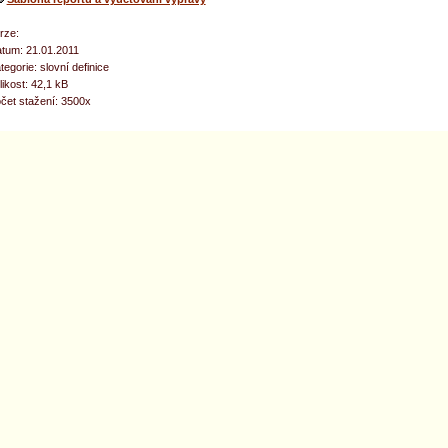
rze:
tum: 21.01.2011
tegorie: slovní definice
likost: 42,1 kB
čet stažení: 3500x