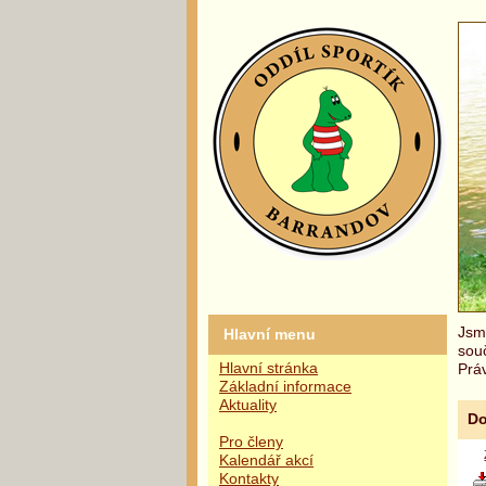
Jsme
Hlavní menu
sou
Hlavní stránka
Práv
Základní informace
Aktuality
Do
Pro členy
Kalendář akcí
Kontakty