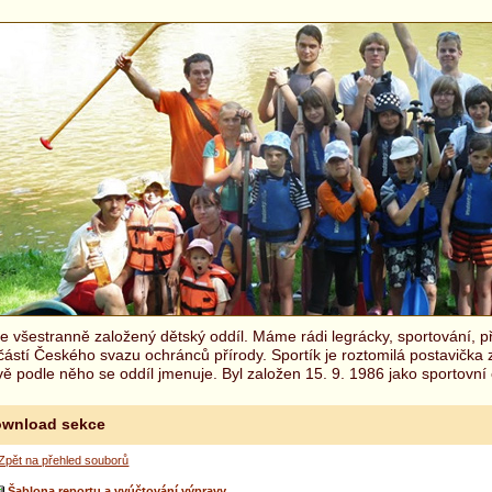
 všestranně založený dětský oddíl. Máme rádi legrácky, sportování, př
částí Českého svazu ochránců přírody. Sportík je roztomilá postavička
ě podle něho se oddíl jmenuje. Byl založen 15. 9. 1986 jako sportovní 
wnload sekce
Zpět na přehled souborů
Šablona reportu a vyúčtování výpravy