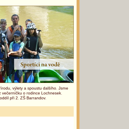
írodu, výlety a spoustu dalšího. Jsme
 z večerníčku o rodince Lochnesek.
oddíl při 2. ZŠ Barrandov.