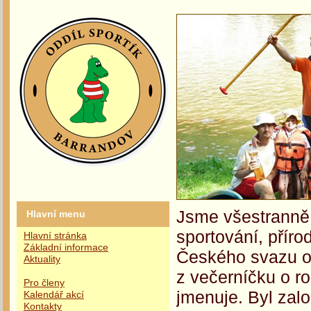
Jsme všestranně 
Hlavní menu
sportování, příro
Hlavní stránka
Základní informace
Českého svazu oc
Aktuality
z večerníčku o r
Pro členy
jmenuje. Byl zalo
Kalendář akcí
Kontakty