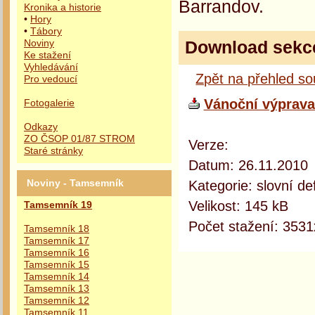
Barrandov.
Kronika a historie
•
Hory
•
Tábory
Download sekc
Noviny
Ke stažení
Vyhledávání
Zpět na přehled s
Pro vedoucí
Vánoční výprava
Fotogalerie
Odkazy
ZO ČSOP 01/87 STROM
Verze:
Staré stránky
Datum: 26.11.2010
Kategorie: slovní def
Noviny - Tamsemník
Velikost: 145 kB
Tamsemník 19
Počet stažení: 3531
Tamsemník 18
Tamsemník 17
Tamsemník 16
Tamsemník 15
Tamsemník 14
Tamsemník 13
Tamsemník 12
Tamsemník 11