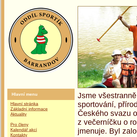
Jsme všestranně 
Hlavní menu
sportování, příro
Hlavní stránka
Základní informace
Českého svazu oc
Aktuality
z večerníčku o r
Pro členy
jmenuje. Byl zalo
Kalendář akcí
Kontakty