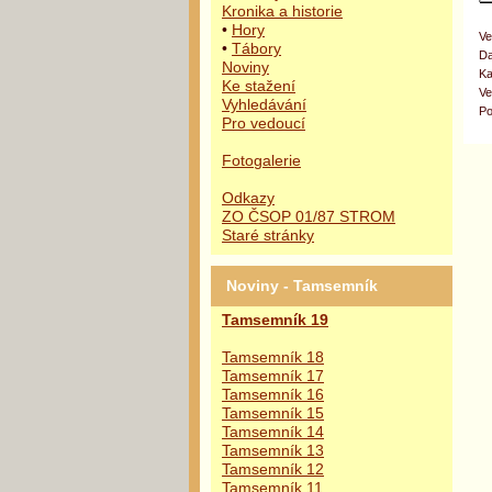
Kronika a historie
•
Hory
Ve
•
Tábory
Da
Noviny
Ka
Ke stažení
Ve
Vyhledávání
Po
Pro vedoucí
Fotogalerie
Odkazy
ZO ČSOP 01/87 STROM
Staré stránky
Noviny - Tamsemník
Tamsemník 19
Tamsemník 18
Tamsemník 17
Tamsemník 16
Tamsemník 15
Tamsemník 14
Tamsemník 13
Tamsemník 12
Tamsemník 11