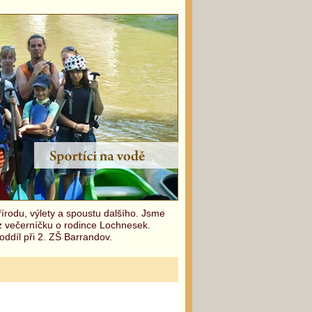
írodu, výlety a spoustu dalšího. Jsme
 z večerníčku o rodince Lochnesek.
oddíl při 2. ZŠ Barrandov.