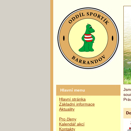
Jsme
Hlavní menu
sou
Hlavní stránka
Práv
Základní informace
Aktuality
Do
Pro členy
Kalendář akcí
Kontakty