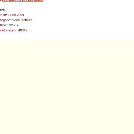
rze:
tum: 17.09.2009
tegorie: slovní definice
likost: 92 kB
čet stažení: 4034x