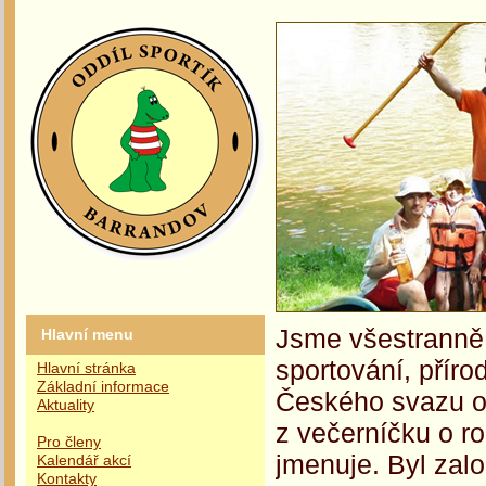
Jsme všestranně 
Hlavní menu
sportování, příro
Hlavní stránka
Základní informace
Českého svazu oc
Aktuality
z večerníčku o r
Pro členy
jmenuje. Byl zalo
Kalendář akcí
Kontakty