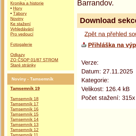
Barrandov.
Kronika a historie
•
Hory
•
Tábory
Download sekc
Noviny
Ke stažení
Vyhledávání
Zpět na přehled s
Pro vedoucí
Přihláška na výp
Fotogalerie
Odkazy
ZO ČSOP 01/87 STROM
Verze:
Staré stránky
Datum: 27.11.2025
Kategorie:
Noviny - Tamsemník
Velikost: 126.4 kB
Tamsemník 19
Počet stažení: 315x
Tamsemník 18
Tamsemník 17
Tamsemník 16
Tamsemník 15
Tamsemník 14
Tamsemník 13
Tamsemník 12
Tamsemník 11