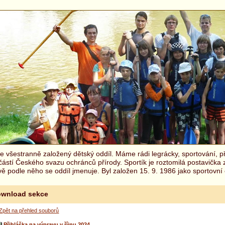
 všestranně založený dětský oddíl. Máme rádi legrácky, sportování, př
částí Českého svazu ochránců přírody. Sportík je roztomilá postavička
ě podle něho se oddíl jmenuje. Byl založen 15. 9. 1986 jako sportovní 
wnload sekce
Zpět na přehled souborů
Přihláška na výpravu v říjnu 2024