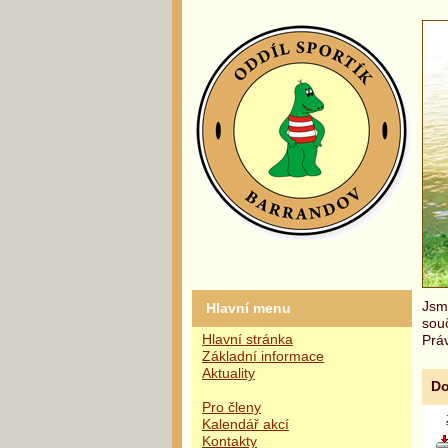
Jsme
Hlavní menu
sou
Hlavní stránka
Práv
Základní informace
Aktuality
Do
Pro členy
Kalendář akcí
Kontakty