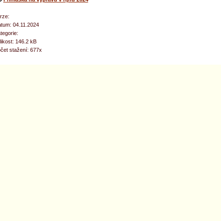
rze:
tum: 04.11.2024
tegorie:
likost: 146.2 kB
čet stažení: 677x