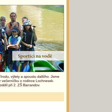
írodu, výlety a spoustu dalšího. Jsme
 z večerníčku o rodince Lochnesek.
oddíl při 2. ZŠ Barrandov.