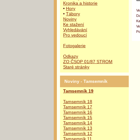
Kronika a historie
•
Hory
Ve
•
Tábory
Da
Noviny
Ka
Ke stažení
Ve
Vyhledávání
Po
Pro vedoucí
Fotogalerie
Odkazy
ZO ČSOP 01/87 STROM
Staré stránky
Noviny - Tamsemník
Tamsemník 19
Tamsemník 18
Tamsemník 17
Tamsemník 16
Tamsemník 15
Tamsemník 14
Tamsemník 13
Tamsemník 12
Tamsemník 11