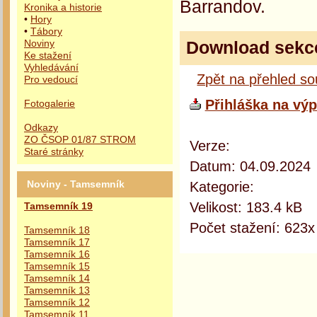
Barrandov.
Kronika a historie
•
Hory
•
Tábory
Download sekc
Noviny
Ke stažení
Vyhledávání
Zpět na přehled s
Pro vedoucí
Přihláška na výp
Fotogalerie
Odkazy
ZO ČSOP 01/87 STROM
Verze:
Staré stránky
Datum: 04.09.2024
Kategorie:
Noviny - Tamsemník
Velikost: 183.4 kB
Tamsemník 19
Počet stažení: 623x
Tamsemník 18
Tamsemník 17
Tamsemník 16
Tamsemník 15
Tamsemník 14
Tamsemník 13
Tamsemník 12
Tamsemník 11