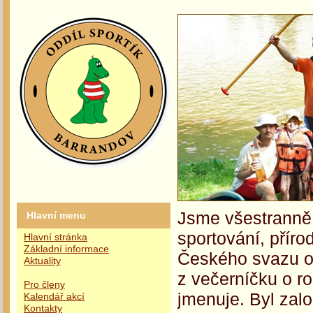
Jsme všestranně 
Hlavní menu
sportování, příro
Hlavní stránka
Základní informace
Českého svazu oc
Aktuality
z večerníčku o r
Pro členy
jmenuje. Byl zalo
Kalendář akcí
Kontakty