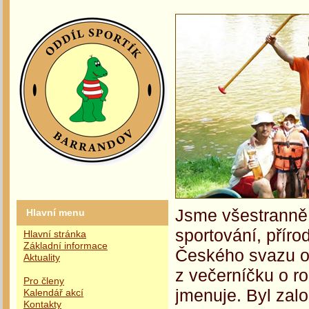
Jsme všestranně 
Hlavní menu
sportování, příro
Hlavní stránka
Základní informace
Českého svazu oc
Aktuality
z večerníčku o r
Pro členy
jmenuje. Byl zalo
Kalendář akcí
Kontakty