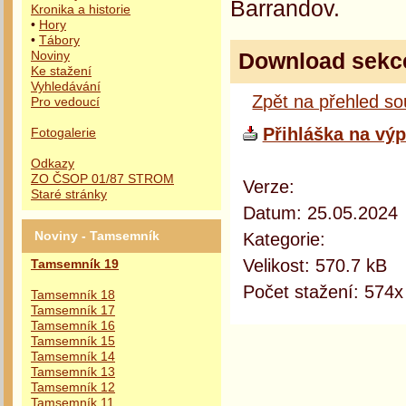
Barrandov.
Kronika a historie
•
Hory
•
Tábory
Download sekc
Noviny
Ke stažení
Vyhledávání
Zpět na přehled s
Pro vedoucí
Přihláška na výp
Fotogalerie
Odkazy
ZO ČSOP 01/87 STROM
Verze:
Staré stránky
Datum: 25.05.2024
Kategorie:
Noviny - Tamsemník
Velikost: 570.7 kB
Tamsemník 19
Počet stažení: 574x
Tamsemník 18
Tamsemník 17
Tamsemník 16
Tamsemník 15
Tamsemník 14
Tamsemník 13
Tamsemník 12
Tamsemník 11