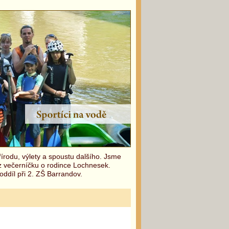
írodu, výlety a spoustu dalšího. Jsme
 z večerníčku o rodince Lochnesek.
oddíl při 2. ZŠ Barrandov.