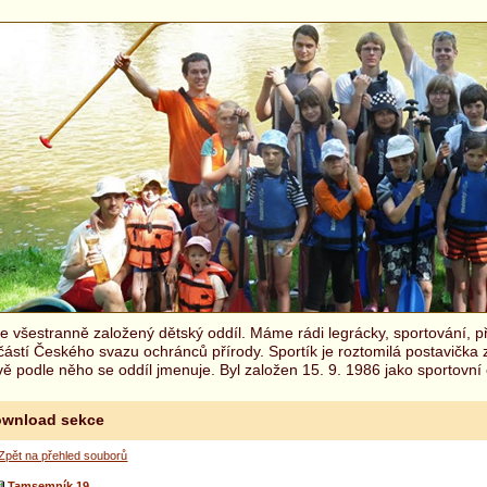
 všestranně založený dětský oddíl. Máme rádi legrácky, sportování, př
částí Českého svazu ochránců přírody. Sportík je roztomilá postavička
ě podle něho se oddíl jmenuje. Byl založen 15. 9. 1986 jako sportovní 
wnload sekce
Zpět na přehled souborů
Tamsemník 19