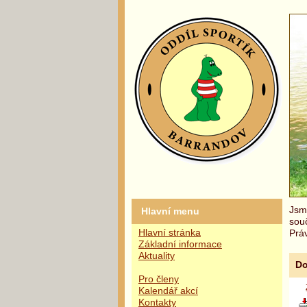
Jsme
Hlavní menu
sou
Hlavní stránka
Práv
Základní informace
Aktuality
Do
Pro členy
Kalendář akcí
Kontakty