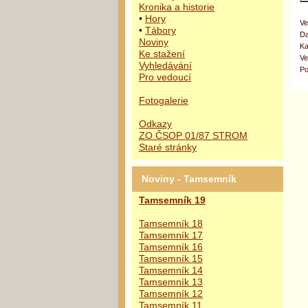
Kronika a historie
•
Hory
Ve
•
Tábory
Da
Noviny
Ka
Ke stažení
Ve
Vyhledávání
Po
Pro vedoucí
Fotogalerie
Odkazy
ZO ČSOP 01/87 STROM
Staré stránky
Noviny - Tamsemník
Tamsemník 19
Tamsemník 18
Tamsemník 17
Tamsemník 16
Tamsemník 15
Tamsemník 14
Tamsemník 13
Tamsemník 12
Tamsemník 11