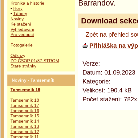
Barrandov.
Kronika a historie
•
Hory
•
Tábory
Download sekc
Noviny
Ke stažení
Vyhledávání
Zpět na přehled s
Pro vedoucí
Přihláška na výp
Fotogalerie
Odkazy
ZO ČSOP 01/87 STROM
Verze:
Staré stránky
Datum: 01.09.2023
Kategorie:
Noviny - Tamsemník
Velikost: 190.4 kB
Tamsemník 19
Počet stažení: 782x
Tamsemník 18
Tamsemník 17
Tamsemník 16
Tamsemník 15
Tamsemník 14
Tamsemník 13
Tamsemník 12
Tamsemník 11