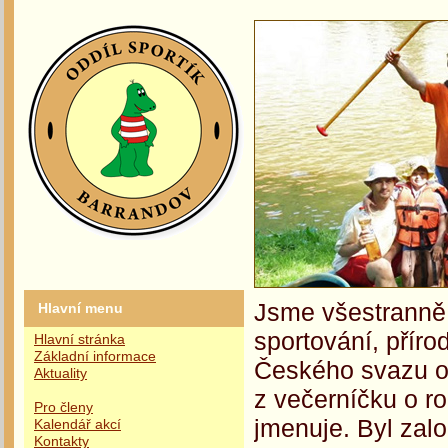
Jsme všestranně 
Hlavní menu
sportování, příro
Hlavní stránka
Základní informace
Českého svazu oc
Aktuality
z večerníčku o r
Pro členy
jmenuje. Byl zalo
Kalendář akcí
Kontakty