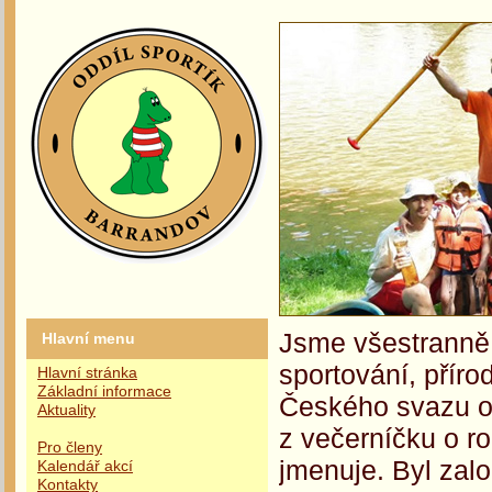
Jsme všestranně 
Hlavní menu
sportování, příro
Hlavní stránka
Základní informace
Českého svazu oc
Aktuality
z večerníčku o r
Pro členy
jmenuje. Byl zalo
Kalendář akcí
Kontakty