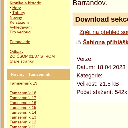
Barrandov.
Kronika a historie
•
Hory
•
Tábory
Download sekc
Noviny
Ke stažení
Vyhledávání
Zpět na přehled s
Pro vedoucí
Šablona přihláš
Fotogalerie
Odkazy
ZO ČSOP 01/87 STROM
Verze:
Staré stránky
Datum: 18.04.2023
Kategorie:
Noviny - Tamsemník
Velikost: 21.5 kB
Tamsemník 19
Počet stažení: 542x
Tamsemník 18
Tamsemník 17
Tamsemník 16
Tamsemník 15
Tamsemník 14
Tamsemník 13
Tamsemník 12
Tamsemník 11