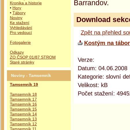
Barrandov.
Kronika a historie
•
Hory
•
Tábory
Download sekc
Noviny
Ke stažení
Vyhledávání
Zpět na přehled s
Pro vedoucí
Kostým na tábor
Fotogalerie
Odkazy
ZO ČSOP 01/87 STROM
Verze:
Staré stránky
Datum: 04.06.2008
Kategorie: slovní def
Noviny - Tamsemník
Velikost: kB
Tamsemník 19
Počet stažení: 4945
Tamsemník 18
Tamsemník 17
Tamsemník 16
Tamsemník 15
Tamsemník 14
Tamsemník 13
Tamsemník 12
Tamsemník 11