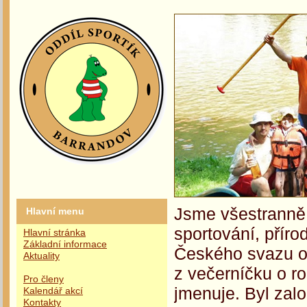
Jsme všestranně 
Hlavní menu
sportování, příro
Hlavní stránka
Základní informace
Českého svazu oc
Aktuality
z večerníčku o r
Pro členy
jmenuje. Byl zalo
Kalendář akcí
Kontakty