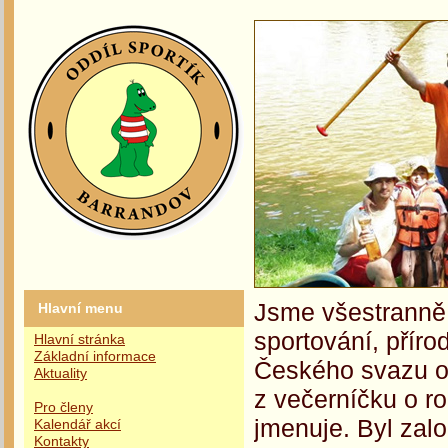
Jsme všestranně 
Hlavní menu
sportování, příro
Hlavní stránka
Základní informace
Českého svazu oc
Aktuality
z večerníčku o r
Pro členy
jmenuje. Byl zalo
Kalendář akcí
Kontakty