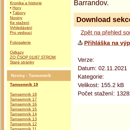
Barrandov.
Kronika a historie
•
Hory
•
Tábory
Download sekc
Noviny
Ke stažení
Vyhledávání
Zpět na přehled s
Pro vedoucí
Přihláška na výp
Fotogalerie
Odkazy
ZO ČSOP 01/87 STROM
Verze:
Staré stránky
Datum: 02.11.2021
Kategorie:
Noviny - Tamsemník
Velikost: 155.2 kB
Tamsemník 19
Počet stažení: 1328
Tamsemník 18
Tamsemník 17
Tamsemník 16
Tamsemník 15
Tamsemník 14
Tamsemník 13
Tamsemník 12
Tamsemník 11