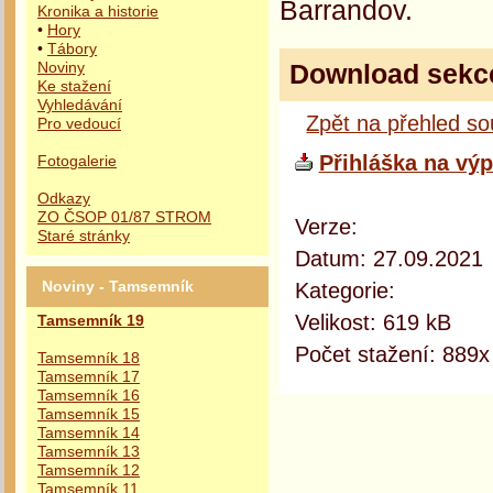
Barrandov.
Kronika a historie
•
Hory
•
Tábory
Download sekc
Noviny
Ke stažení
Vyhledávání
Zpět na přehled s
Pro vedoucí
Přihláška na výp
Fotogalerie
Odkazy
ZO ČSOP 01/87 STROM
Verze:
Staré stránky
Datum: 27.09.2021
Kategorie:
Noviny - Tamsemník
Velikost: 619 kB
Tamsemník 19
Počet stažení: 889x
Tamsemník 18
Tamsemník 17
Tamsemník 16
Tamsemník 15
Tamsemník 14
Tamsemník 13
Tamsemník 12
Tamsemník 11