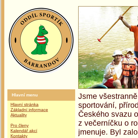
Jsme všestranně 
Hlavní menu
sportování, příro
Hlavní stránka
Základní informace
Českého svazu oc
Aktuality
z večerníčku o r
Pro členy
jmenuje. Byl zalo
Kalendář akcí
Kontakty