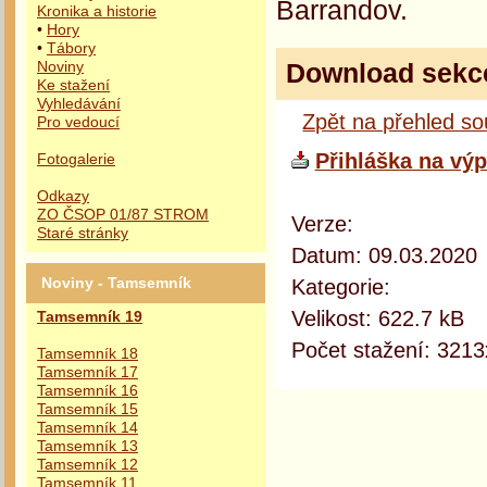
Barrandov.
Kronika a historie
•
Hory
•
Tábory
Download sekc
Noviny
Ke stažení
Vyhledávání
Zpět na přehled s
Pro vedoucí
Přihláška na vý
Fotogalerie
Odkazy
ZO ČSOP 01/87 STROM
Verze:
Staré stránky
Datum: 09.03.2020
Kategorie:
Noviny - Tamsemník
Velikost: 622.7 kB
Tamsemník 19
Počet stažení: 3213
Tamsemník 18
Tamsemník 17
Tamsemník 16
Tamsemník 15
Tamsemník 14
Tamsemník 13
Tamsemník 12
Tamsemník 11