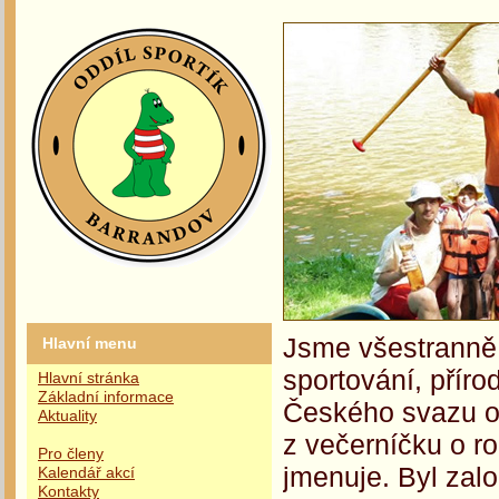
Jsme všestranně 
Hlavní menu
sportování, příro
Hlavní stránka
Základní informace
Českého svazu oc
Aktuality
z večerníčku o r
Pro členy
jmenuje. Byl zalo
Kalendář akcí
Kontakty