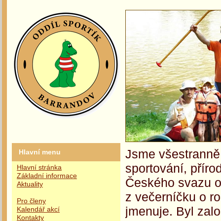
Jsme všestranně 
Hlavní menu
sportování, příro
Hlavní stránka
Základní informace
Českého svazu oc
Aktuality
z večerníčku o r
Pro členy
jmenuje. Byl zalo
Kalendář akcí
Kontakty