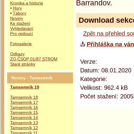
Barrandov.
Kronika a historie
•
Hory
•
Tábory
Download sekc
Noviny
Ke stažení
Vyhledávání
Zpět na přehled s
Pro vedoucí
Přihláška na ván
Fotogalerie
Odkazy
ZO ČSOP 01/87 STROM
Verze:
Staré stránky
Datum: 08.01.2020
Kategorie:
Noviny - Tamsemník
Velikost: 962.4 kB
Tamsemník 19
Počet stažení: 2005
Tamsemník 18
Tamsemník 17
Tamsemník 16
Tamsemník 15
Tamsemník 14
Tamsemník 13
Tamsemník 12
Tamsemník 11