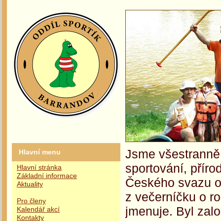
Jsme všestranně 
Hlavní menu
sportování, příro
Hlavní stránka
Základní informace
Českého svazu oc
Aktuality
z večerníčku o r
Pro členy
jmenuje. Byl zalo
Kalendář akcí
Kontakty