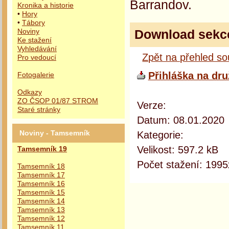
Barrandov.
Kronika a historie
•
Hory
•
Tábory
Download sekc
Noviny
Ke stažení
Vyhledávání
Zpět na přehled s
Pro vedoucí
Přihláška na dru
Fotogalerie
Odkazy
ZO ČSOP 01/87 STROM
Verze:
Staré stránky
Datum: 08.01.2020
Kategorie:
Noviny - Tamsemník
Velikost: 597.2 kB
Tamsemník 19
Počet stažení: 1995
Tamsemník 18
Tamsemník 17
Tamsemník 16
Tamsemník 15
Tamsemník 14
Tamsemník 13
Tamsemník 12
Tamsemník 11