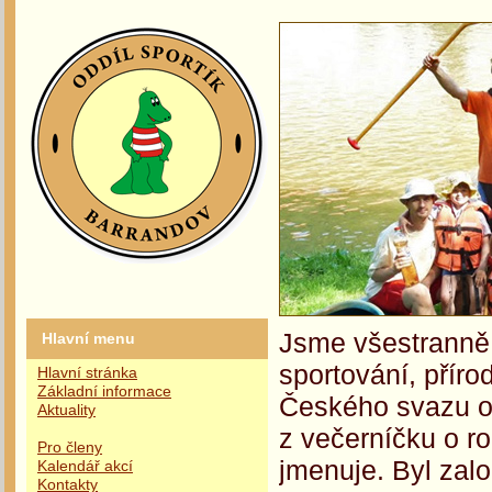
Jsme všestranně 
Hlavní menu
sportování, příro
Hlavní stránka
Základní informace
Českého svazu oc
Aktuality
z večerníčku o r
Pro členy
jmenuje. Byl zalo
Kalendář akcí
Kontakty