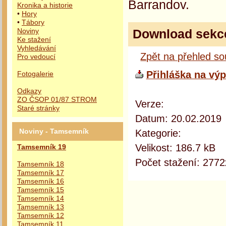
Barrandov.
Kronika a historie
•
Hory
•
Tábory
Download sekc
Noviny
Ke stažení
Vyhledávání
Zpět na přehled s
Pro vedoucí
Přihláška na vý
Fotogalerie
Odkazy
ZO ČSOP 01/87 STROM
Verze:
Staré stránky
Datum: 20.02.2019
Kategorie:
Noviny - Tamsemník
Velikost: 186.7 kB
Tamsemník 19
Počet stažení: 2772
Tamsemník 18
Tamsemník 17
Tamsemník 16
Tamsemník 15
Tamsemník 14
Tamsemník 13
Tamsemník 12
Tamsemník 11