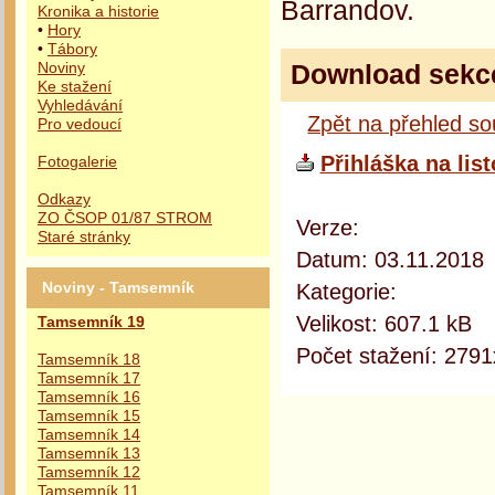
Barrandov.
Kronika a historie
•
Hory
•
Tábory
Download sekc
Noviny
Ke stažení
Vyhledávání
Zpět na přehled s
Pro vedoucí
Přihláška na lis
Fotogalerie
Odkazy
ZO ČSOP 01/87 STROM
Verze:
Staré stránky
Datum: 03.11.2018
Kategorie:
Noviny - Tamsemník
Velikost: 607.1 kB
Tamsemník 19
Počet stažení: 2791
Tamsemník 18
Tamsemník 17
Tamsemník 16
Tamsemník 15
Tamsemník 14
Tamsemník 13
Tamsemník 12
Tamsemník 11