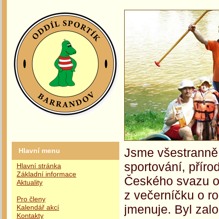
Jsme všestranně 
Hlavní menu
sportování, příro
Hlavní stránka
Základní informace
Českého svazu oc
Aktuality
z večerníčku o r
Pro členy
jmenuje. Byl zalo
Kalendář akcí
Kontakty