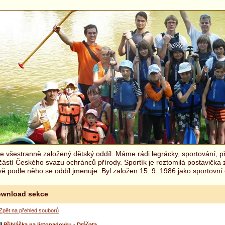
 všestranně založený dětský oddíl. Máme rádi legrácky, sportování, př
částí Českého svazu ochránců přírody. Sportík je roztomilá postavička
ě podle něho se oddíl jmenuje. Byl založen 15. 9. 1986 jako sportovní 
wnload sekce
Zpět na přehled souborů
Přihláška na listopadovku - Dráčata