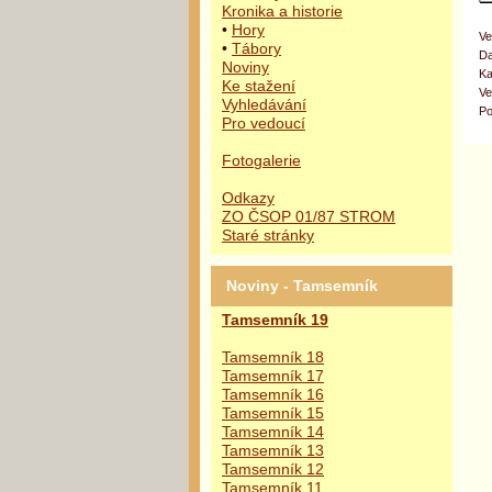
Kronika a historie
•
Hory
Ve
•
Tábory
Da
Noviny
Ka
Ke stažení
Ve
Vyhledávání
Po
Pro vedoucí
Fotogalerie
Odkazy
ZO ČSOP 01/87 STROM
Staré stránky
Noviny - Tamsemník
Tamsemník 19
Tamsemník 18
Tamsemník 17
Tamsemník 16
Tamsemník 15
Tamsemník 14
Tamsemník 13
Tamsemník 12
Tamsemník 11