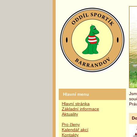
Jsme
Hlavní menu
sou
Hlavní stránka
Práv
Základní informace
Aktuality
Do
Pro členy
Kalendář akcí
Kontakty