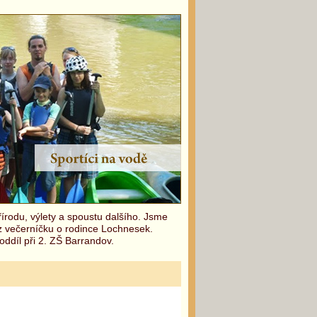
írodu, výlety a spoustu dalšího. Jsme
 z večerníčku o rodince Lochnesek.
oddíl při 2. ZŠ Barrandov.