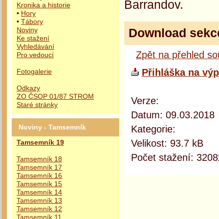
Barrandov.
Kronika a historie
•
Hory
•
Tábory
Download sekc
Noviny
Ke stažení
Vyhledávání
Zpět na přehled s
Pro vedoucí
Přihláška na vý
Fotogalerie
Odkazy
ZO ČSOP 01/87 STROM
Verze:
Staré stránky
Datum: 09.03.2018
Kategorie:
Noviny - Tamsemník
Velikost: 93.7 kB
Tamsemník 19
Počet stažení: 3208
Tamsemník 18
Tamsemník 17
Tamsemník 16
Tamsemník 15
Tamsemník 14
Tamsemník 13
Tamsemník 12
Tamsemník 11