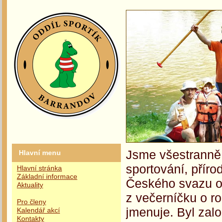
Jsme všestranně 
Hlavní menu
sportování, příro
Hlavní stránka
Základní informace
Českého svazu oc
Aktuality
z večerníčku o r
Pro členy
jmenuje. Byl zalo
Kalendář akcí
Kontakty