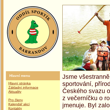
Jsme všestranně 
Hlavní menu
sportování, příro
Hlavní stránka
Základní informace
Českého svazu oc
Aktuality
z večerníčku o r
Pro členy
jmenuje. Byl zalo
Kalendář akcí
Kontakty