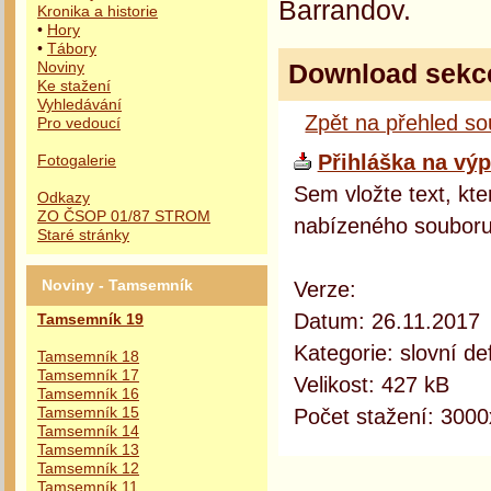
Barrandov.
Kronika a historie
•
Hory
•
Tábory
Download sekc
Noviny
Ke stažení
Vyhledávání
Zpět na přehled s
Pro vedoucí
Přihláška na výp
Fotogalerie
Sem vložte text, kte
Odkazy
ZO ČSOP 01/87 STROM
nabízeného souboru
Staré stránky
Verze:
Noviny - Tamsemník
Datum: 26.11.2017
Tamsemník 19
Kategorie: slovní def
Tamsemník 18
Tamsemník 17
Velikost: 427 kB
Tamsemník 16
Počet stažení: 3000
Tamsemník 15
Tamsemník 14
Tamsemník 13
Tamsemník 12
Tamsemník 11