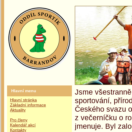
Jsme všestranně 
Hlavní menu
sportování, příro
Hlavní stránka
Základní informace
Českého svazu oc
Aktuality
z večerníčku o r
Pro členy
jmenuje. Byl zalo
Kalendář akcí
Kontakty