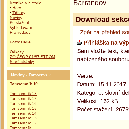
Barrandov.
Kronika a historie
•
Hory
•
Tábory
Download sekc
Noviny
Ke stažení
Vyhledávání
Zpět na přehled s
Pro vedoucí
Přihláška na výp
Fotogalerie
Sem vložte text, kte
Odkazy
ZO ČSOP 01/87 STROM
nabízeného souboru
Staré stránky
Verze:
Noviny - Tamsemník
Datum: 15.11.2017
Tamsemník 19
Kategorie: slovní def
Tamsemník 18
Tamsemník 17
Velikost: 162 kB
Tamsemník 16
Počet stažení: 2679
Tamsemník 15
Tamsemník 14
Tamsemník 13
Tamsemník 12
Tamsemník 11