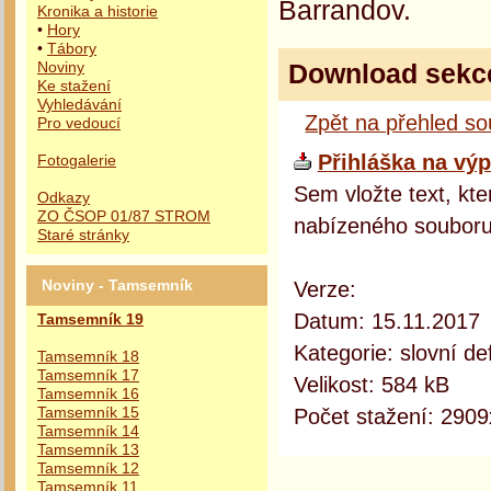
Barrandov.
Kronika a historie
•
Hory
•
Tábory
Download sekc
Noviny
Ke stažení
Vyhledávání
Zpět na přehled s
Pro vedoucí
Přihláška na výp
Fotogalerie
Sem vložte text, kte
Odkazy
ZO ČSOP 01/87 STROM
nabízeného souboru
Staré stránky
Verze:
Noviny - Tamsemník
Datum: 15.11.2017
Tamsemník 19
Kategorie: slovní def
Tamsemník 18
Tamsemník 17
Velikost: 584 kB
Tamsemník 16
Počet stažení: 2909
Tamsemník 15
Tamsemník 14
Tamsemník 13
Tamsemník 12
Tamsemník 11