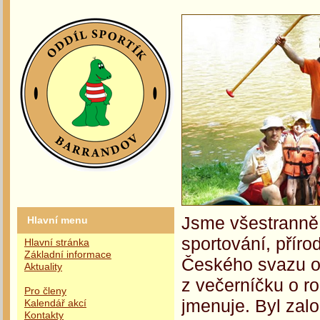
Jsme všestranně 
Hlavní menu
sportování, příro
Hlavní stránka
Základní informace
Českého svazu oc
Aktuality
z večerníčku o r
Pro členy
jmenuje. Byl zalo
Kalendář akcí
Kontakty