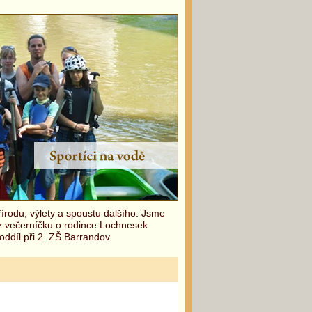
írodu, výlety a spoustu dalšího. Jsme
 z večerníčku o rodince Lochnesek.
oddíl při 2. ZŠ Barrandov.