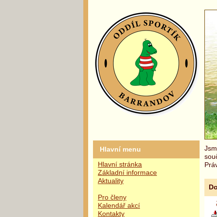
Jsme
Hlavní menu
sou
Hlavní stránka
Práv
Základní informace
Aktuality
Do
Pro členy
Kalendář akcí
Kontakty