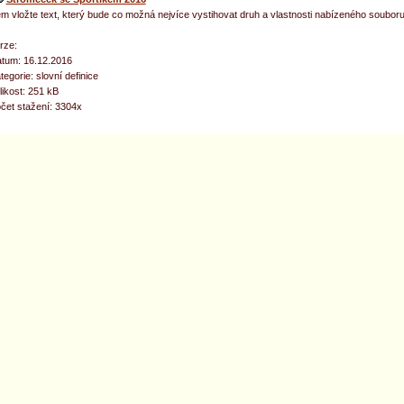
m vložte text, který bude co možná nejvíce vystihovat druh a vlastnosti nabízeného souboru
rze:
tum: 16.12.2016
tegorie: slovní definice
likost: 251 kB
čet stažení: 3304x