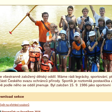
 všestranně založený dětský oddíl. Máme rádi legrácky, sportování, př
částí Českého svazu ochránců přírody. Sportík je roztomilá postavička
ě podle něho se oddíl jmenuje. Byl založen 15. 9. 1986 jako sportovní 
wnload sekce
Zpět na přehled souborů
Stromeček se Sportíkem 2016