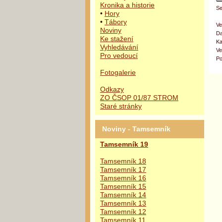
Kronika a historie
Se
•
Hory
•
Tábory
Ve
Noviny
Da
Ke stažení
Ka
Vyhledávání
Ve
Pro vedoucí
Po
Fotogalerie
Odkazy
ZO ČSOP 01/87 STROM
Staré stránky
Noviny - Tamsemník
Tamsemník 19
Tamsemník 18
Tamsemník 17
Tamsemník 16
Tamsemník 15
Tamsemník 14
Tamsemník 13
Tamsemník 12
Tamsemník 11