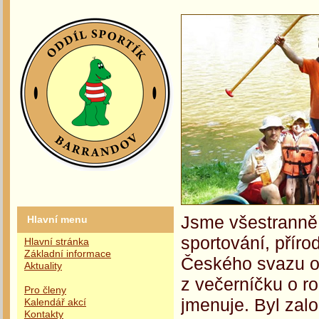
Jsme všestranně 
Hlavní menu
sportování, příro
Hlavní stránka
Základní informace
Českého svazu oc
Aktuality
z večerníčku o r
Pro členy
jmenuje. Byl zalo
Kalendář akcí
Kontakty