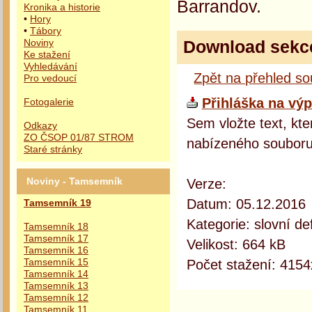
Barrandov.
Kronika a historie
•
Hory
•
Tábory
Download sekc
Noviny
Ke stažení
Vyhledávání
Zpět na přehled s
Pro vedoucí
Přihláška na výp
Fotogalerie
Sem vložte text, kte
Odkazy
ZO ČSOP 01/87 STROM
nabízeného souboru
Staré stránky
Verze:
Noviny - Tamsemník
Datum: 05.12.2016
Tamsemník 19
Kategorie: slovní def
Tamsemník 18
Tamsemník 17
Velikost: 664 kB
Tamsemník 16
Počet stažení: 4154
Tamsemník 15
Tamsemník 14
Tamsemník 13
Tamsemník 12
Tamsemník 11