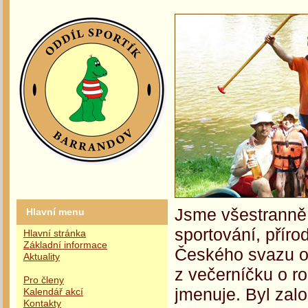
Jsme všestranně 
Hlavní menu
sportování, příro
Hlavní stránka
Základní informace
Českého svazu oc
Aktuality
z večerníčku o r
Pro členy
jmenuje. Byl zalo
Kalendář akcí
Kontakty