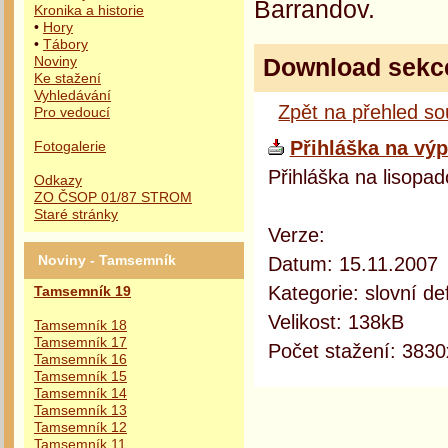
Barrandov.
Kronika a historie
•
Hory
•
Tábory
Download sekc
Noviny
Ke stažení
Vyhledávání
Zpět na přehled s
Pro vedoucí
Přihláška na výp
Fotogalerie
Přihláška na lisopa
Odkazy
ZO ČSOP 01/87 STROM
Staré stránky
Verze:
Datum: 15.11.2007
Noviny - Tamsemník
Kategorie: slovní def
Tamsemník 19
Velikost: 138kB
Tamsemník 18
Tamsemník 17
Počet stažení: 3830
Tamsemník 16
Tamsemník 15
Tamsemník 14
Tamsemník 13
Tamsemník 12
Tamsemník 11