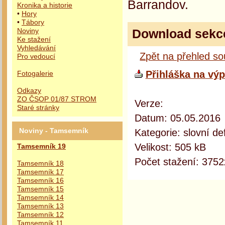
Barrandov.
Kronika a historie
•
Hory
•
Tábory
Download sekc
Noviny
Ke stažení
Vyhledávání
Zpět na přehled s
Pro vedoucí
Přihláška na vý
Fotogalerie
Odkazy
ZO ČSOP 01/87 STROM
Verze:
Staré stránky
Datum: 05.05.2016
Kategorie: slovní def
Noviny - Tamsemník
Velikost: 505 kB
Tamsemník 19
Počet stažení: 3752
Tamsemník 18
Tamsemník 17
Tamsemník 16
Tamsemník 15
Tamsemník 14
Tamsemník 13
Tamsemník 12
Tamsemník 11