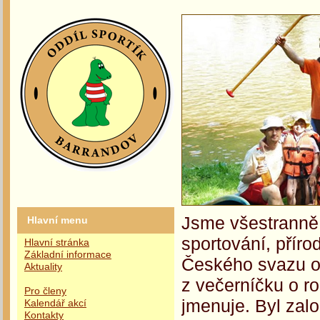
Jsme všestranně 
Hlavní menu
sportování, příro
Hlavní stránka
Základní informace
Českého svazu oc
Aktuality
z večerníčku o r
Pro členy
jmenuje. Byl zalo
Kalendář akcí
Kontakty