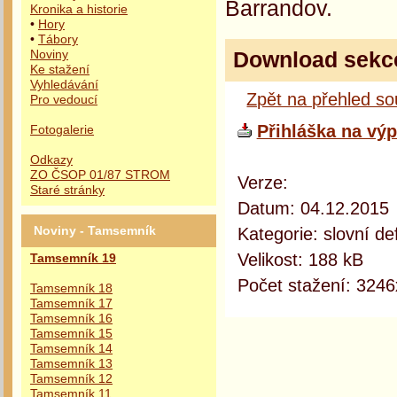
Barrandov.
Kronika a historie
•
Hory
•
Tábory
Download sekc
Noviny
Ke stažení
Vyhledávání
Zpět na přehled s
Pro vedoucí
Přihláška na výp
Fotogalerie
Odkazy
ZO ČSOP 01/87 STROM
Verze:
Staré stránky
Datum: 04.12.2015
Kategorie: slovní def
Noviny - Tamsemník
Velikost: 188 kB
Tamsemník 19
Počet stažení: 3246
Tamsemník 18
Tamsemník 17
Tamsemník 16
Tamsemník 15
Tamsemník 14
Tamsemník 13
Tamsemník 12
Tamsemník 11