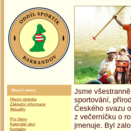
Jsme všestranně 
Hlavní menu
sportování, příro
Hlavní stránka
Základní informace
Českého svazu oc
Aktuality
z večerníčku o r
Pro členy
jmenuje. Byl zalo
Kalendář akcí
Kontakty