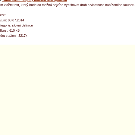
m vložte text, který bude co možná nejvíce vystihovat druh a vlastnosti nabízeného souboru
rze:
tum: 03.07.2014
tegorie: slovní definice
likost: 610 kB
čet stažení: 3217x