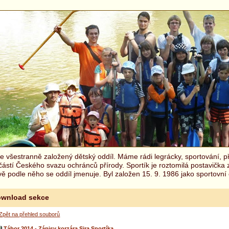
 všestranně založený dětský oddíl. Máme rádi legrácky, sportování, př
částí Českého svazu ochránců přírody. Sportík je roztomilá postavička
ě podle něho se oddíl jmenuje. Byl založen 15. 9. 1986 jako sportovní 
wnload sekce
Zpět na přehled souborů
Tábor 2014 - Zápisy korzára Sira Sportíka