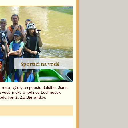
írodu, výlety a spoustu dalšího. Jsme
 z večerníčku o rodince Lochnesek.
oddíl při 2. ZŠ Barrandov.