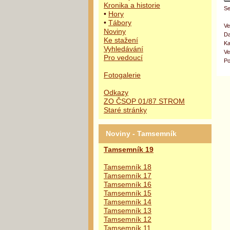
Kronika a historie
Se
•
Hory
•
Tábory
Ve
Noviny
Da
Ke stažení
Ka
Vyhledávání
Ve
Pro vedoucí
Po
Fotogalerie
Odkazy
ZO ČSOP 01/87 STROM
Staré stránky
Noviny - Tamsemník
Tamsemník 19
Tamsemník 18
Tamsemník 17
Tamsemník 16
Tamsemník 15
Tamsemník 14
Tamsemník 13
Tamsemník 12
Tamsemník 11