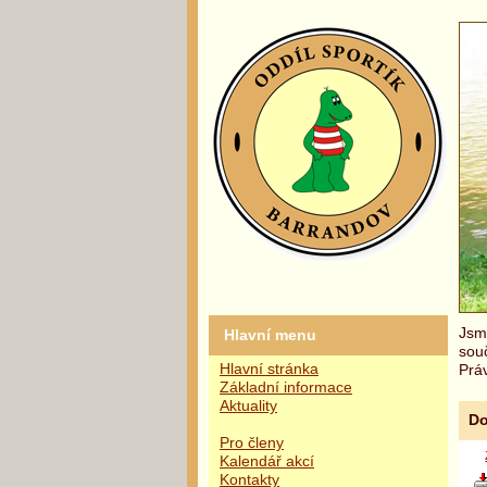
Jsme
Hlavní menu
sou
Hlavní stránka
Práv
Základní informace
Aktuality
Do
Pro členy
Kalendář akcí
Kontakty