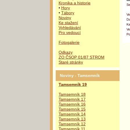
Kronika a historie
Se
•
Hory
•
Tábory
Ve
Noviny
Da
Ke stažení
Ka
Vyhledávání
Ve
Pro vedoucí
Po
Fotogalerie
Odkazy
ZO ČSOP 01/87 STROM
Staré stránky
Noviny - Tamsemník
Tamsemník 19
Tamsemník 18
Tamsemník 17
Tamsemník 16
Tamsemník 15
Tamsemník 14
Tamsemník 13
Tamsemník 12
Tamsemník 11