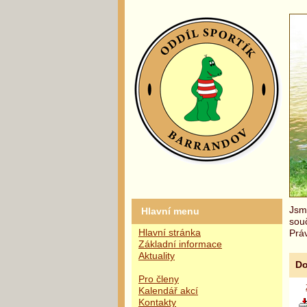
Jsme
Hlavní menu
sou
Hlavní stránka
Práv
Základní informace
Aktuality
Do
Pro členy
Kalendář akcí
Kontakty