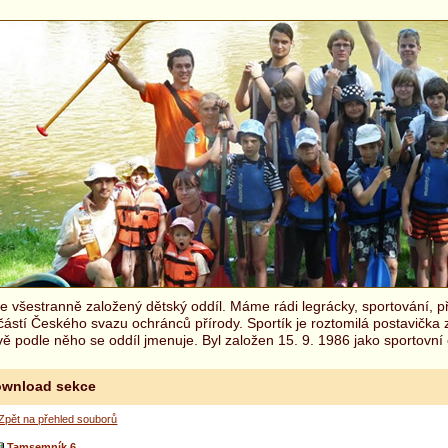
 všestranně založený dětský oddíl. Máme rádi legrácky, sportování, př
částí Českého svazu ochránců přírody. Sportík je roztomilá postavička
ě podle něho se oddíl jmenuje. Byl založen 15. 9. 1986 jako sportovní 
wnload sekce
Zpět na přehled souborů
Tamsemník 6