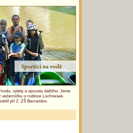
írodu, výlety a spoustu dalšího. Jsme
 z večerníčku o rodince Lochnesek.
oddíl při 2. ZŠ Barrandov.