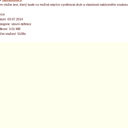
m vložte text, který bude co možná nejvíce vystihovat druh a vlastnosti nabízeného souboru
rze:
tum: 03.07.2014
tegorie: slovní definice
likost: 3.01 MB
čet stažení: 5108x