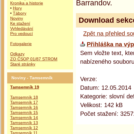
Barrandov.
Kronika a historie
•
Hory
•
Tábory
Download sekc
Noviny
Ke stažení
Vyhledávání
Zpět na přehled s
Pro vedoucí
Přihláška na vý
Fotogalerie
Sem vložte text, kte
Odkazy
ZO ČSOP 01/87 STROM
nabízeného souboru
Staré stránky
Verze:
Noviny - Tamsemník
Datum: 12.05.2014
Tamsemník 19
Kategorie: slovní def
Tamsemník 18
Tamsemník 17
Velikost: 142 kB
Tamsemník 16
Počet stažení: 3257
Tamsemník 15
Tamsemník 14
Tamsemník 13
Tamsemník 12
Tamsemník 11