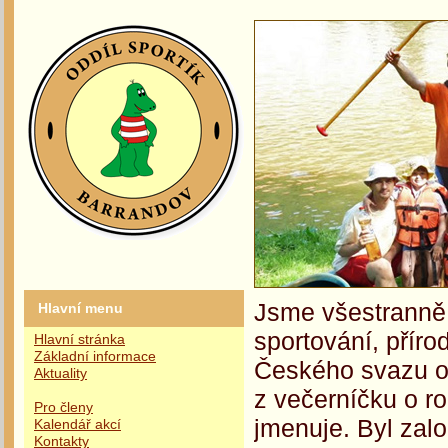
Jsme všestranně 
Hlavní menu
sportování, příro
Hlavní stránka
Základní informace
Českého svazu oc
Aktuality
z večerníčku o r
Pro členy
jmenuje. Byl zalo
Kalendář akcí
Kontakty