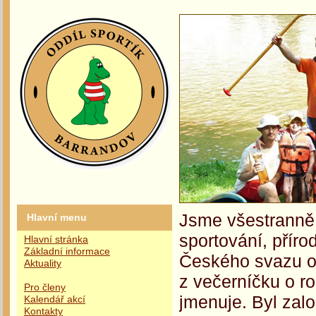
Jsme všestranně 
Hlavní menu
sportování, příro
Hlavní stránka
Základní informace
Českého svazu oc
Aktuality
z večerníčku o r
Pro členy
jmenuje. Byl zalo
Kalendář akcí
Kontakty