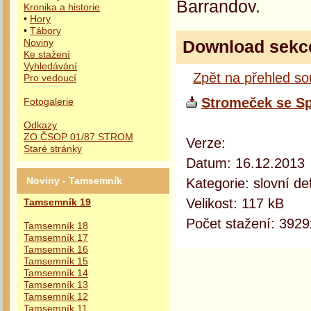
Barrandov.
Kronika a historie
•
Hory
•
Tábory
Download sekc
Noviny
Ke stažení
Vyhledávání
Zpět na přehled s
Pro vedoucí
Stromeček se Sp
Fotogalerie
Odkazy
ZO ČSOP 01/87 STROM
Verze:
Staré stránky
Datum: 16.12.2013
Kategorie: slovní def
Noviny - Tamsemník
Velikost: 117 kB
Tamsemník 19
Počet stažení: 3929
Tamsemník 18
Tamsemník 17
Tamsemník 16
Tamsemník 15
Tamsemník 14
Tamsemník 13
Tamsemník 12
Tamsemník 11