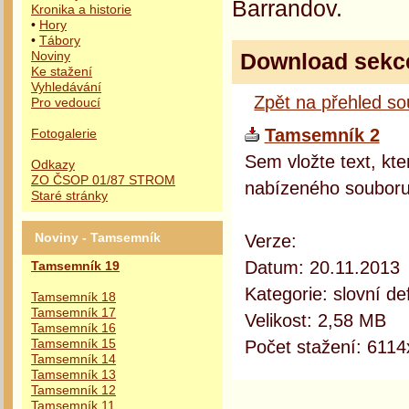
Barrandov.
Kronika a historie
•
Hory
•
Tábory
Download sekc
Noviny
Ke stažení
Vyhledávání
Zpět na přehled s
Pro vedoucí
Tamsemník 2
Fotogalerie
Sem vložte text, kte
Odkazy
ZO ČSOP 01/87 STROM
nabízeného souboru
Staré stránky
Verze:
Noviny - Tamsemník
Datum: 20.11.2013
Tamsemník 19
Kategorie: slovní def
Tamsemník 18
Tamsemník 17
Velikost: 2,58 MB
Tamsemník 16
Počet stažení: 6114
Tamsemník 15
Tamsemník 14
Tamsemník 13
Tamsemník 12
Tamsemník 11