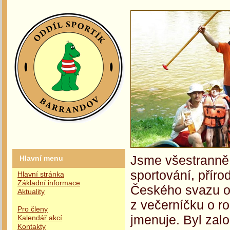
Jsme všestranně 
Hlavní menu
sportování, příro
Hlavní stránka
Základní informace
Českého svazu oc
Aktuality
z večerníčku o r
Pro členy
jmenuje. Byl zalo
Kalendář akcí
Kontakty