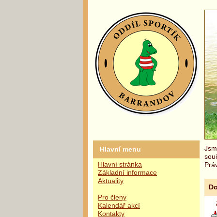
Jsme
Hlavní menu
sou
Hlavní stránka
Práv
Základní informace
Aktuality
Do
Pro členy
Kalendář akcí
Kontakty