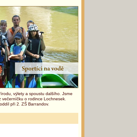
írodu, výlety a spoustu dalšího. Jsme
 z večerníčku o rodince Lochnesek.
oddíl při 2. ZŠ Barrandov.