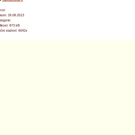
rze:
tum: 26.08.2013
tegorie:
likost: 873 kB
čet stažení: 6042x