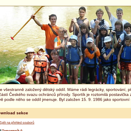
 všestranně založený dětský oddíl. Máme rádi legrácky, sportování, př
částí Českého svazu ochránců přírody. Sportík je roztomilá postavička
ě podle něho se oddíl jmenuje. Byl založen 15. 9. 1986 jako sportovní 
wnload sekce
Zpět na přehled souborů
Tamsemník 0