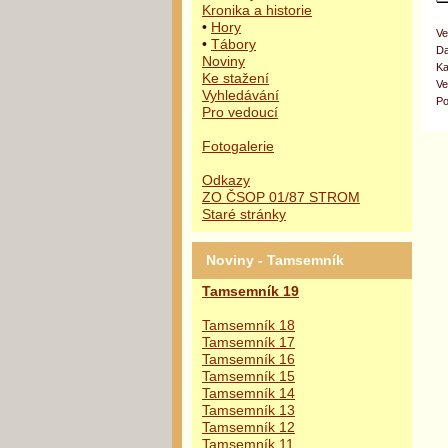
Kronika a historie
•
Hory
Ve
•
Tábory
Da
Noviny
Ka
Ke stažení
Ve
Vyhledávání
Po
Pro vedoucí
Fotogalerie
Odkazy
ZO ČSOP 01/87 STROM
Staré stránky
Noviny - Tamsemník
Tamsemník 19
Tamsemník 18
Tamsemník 17
Tamsemník 16
Tamsemník 15
Tamsemník 14
Tamsemník 13
Tamsemník 12
Tamsemník 11