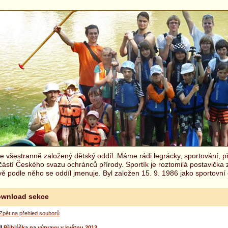
 všestranně založený dětský oddíl. Máme rádi legrácky, sportování, př
částí Českého svazu ochránců přírody. Sportík je roztomilá postavička
ě podle něho se oddíl jmenuje. Byl založen 15. 9. 1986 jako sportovní 
wnload sekce
Zpět na přehled souborů
Přihláška na výpravu v květnu 2013