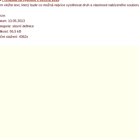
m vložte text, který bude co možná nejvíce vystihovat druh a vlastnosti nabízeného souboru
rze:
tum: 13.05.2013
tegorie: slovní definice
likost: 56,5 kB
čet stažení: 4362x