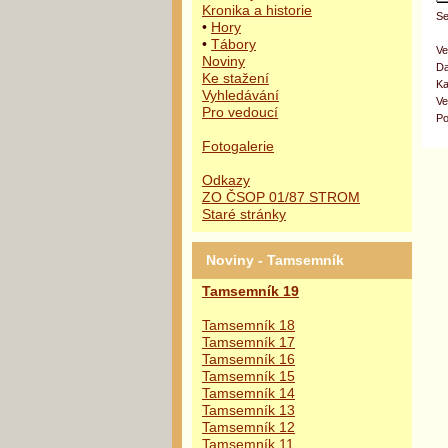
Kronika a historie
Se
•
Hory
•
Tábory
Ve
Noviny
Da
Ke stažení
Ka
Vyhledávání
Ve
Pro vedoucí
Po
Fotogalerie
Odkazy
ZO ČSOP 01/87 STROM
Staré stránky
Noviny - Tamsemník
Tamsemník 19
Tamsemník 18
Tamsemník 17
Tamsemník 16
Tamsemník 15
Tamsemník 14
Tamsemník 13
Tamsemník 12
Tamsemník 11