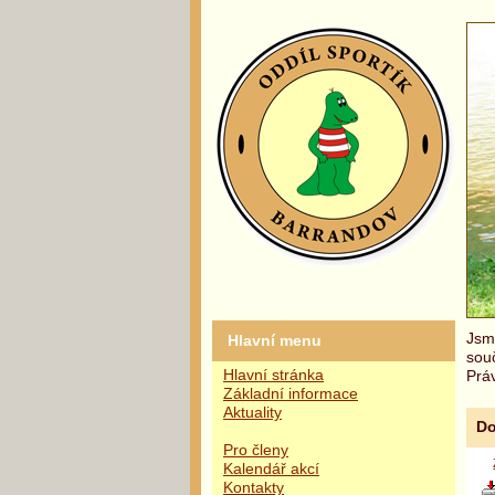
Jsme
Hlavní menu
sou
Hlavní stránka
Práv
Základní informace
Aktuality
Do
Pro členy
Kalendář akcí
Kontakty