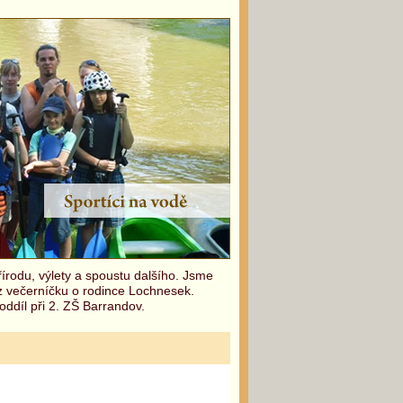
írodu, výlety a spoustu dalšího. Jsme
 z večerníčku o rodince Lochnesek.
oddíl při 2. ZŠ Barrandov.