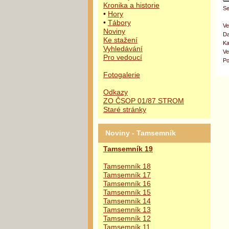
Kronika a historie
Se
•
Hory
•
Tábory
Ve
Noviny
Da
Ke stažení
Ka
Vyhledávání
Ve
Pro vedoucí
Po
Fotogalerie
Odkazy
ZO ČSOP 01/87 STROM
Staré stránky
Noviny - Tamsemník
Tamsemník 19
Tamsemník 18
Tamsemník 17
Tamsemník 16
Tamsemník 15
Tamsemník 14
Tamsemník 13
Tamsemník 12
Tamsemník 11