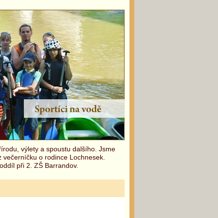
írodu, výlety a spoustu dalšího. Jsme
 z večerníčku o rodince Lochnesek.
oddíl při 2. ZŠ Barrandov.