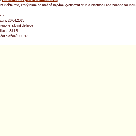
m vložte text, který bude co možná nejvíce vystihovat druh a vlastnosti nabízeného souboru
rze:
tum: 26.04.2013
tegorie: slovní definice
likost: 38 kB
čet stažení: 4414x