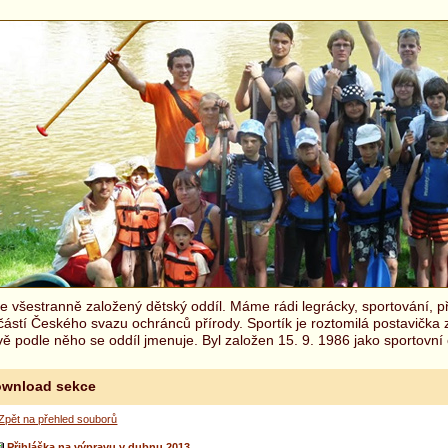
 všestranně založený dětský oddíl. Máme rádi legrácky, sportování, př
částí Českého svazu ochránců přírody. Sportík je roztomilá postavička
ě podle něho se oddíl jmenuje. Byl založen 15. 9. 1986 jako sportovní 
wnload sekce
Zpět na přehled souborů
Přihláška na výpravu v dubnu 2013