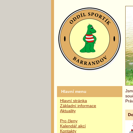
Jsme
Hlavní menu
sou
Hlavní stránka
Práv
Základní informace
Aktuality
Do
Pro členy
Kalendář akcí
Kontakty