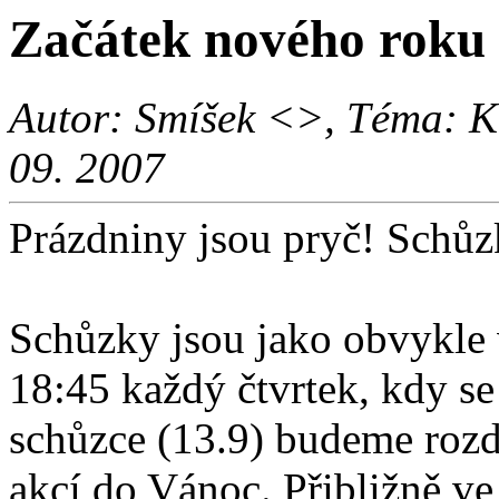
Začátek nového roku
Autor: Smíšek <>, Téma: K
09. 2007
Prázdniny jsou pryč! Schůzk
Schůzky jsou jako obvykle 
18:45 každý čtvrtek, kdy se
schůzce (13.9) budeme rozd
akcí do Vánoc. Přibližně ve